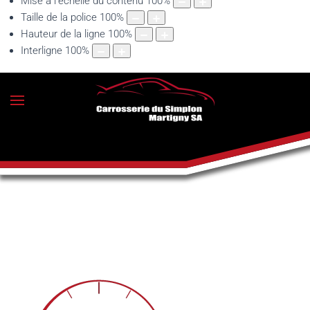
Mise à l'échelle du contenu
100
%
Taille de la police
100
%
Hauteur de la ligne
100
%
Interligne
100
%