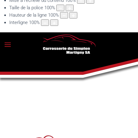
Mise à l'échelle du contenu
100
%
Taille de la police
100
%
Hauteur de la ligne
100
%
Interligne
100
%