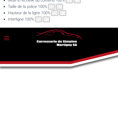
Mise à l'échelle du contenu
100
%
Taille de la police
100
%
Hauteur de la ligne
100
%
Interligne
100
%