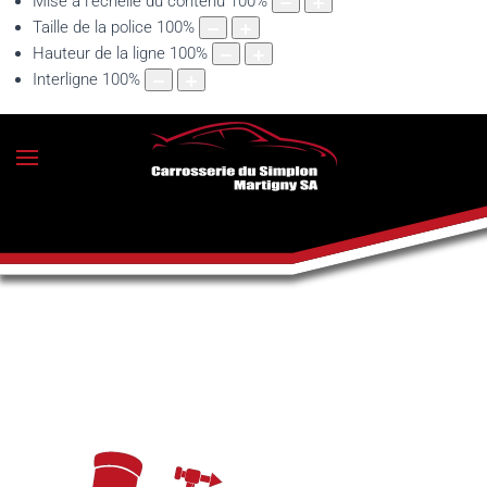
Mise à l'échelle du contenu
100
%
Taille de la police
100
%
Hauteur de la ligne
100
%
Interligne
100
%