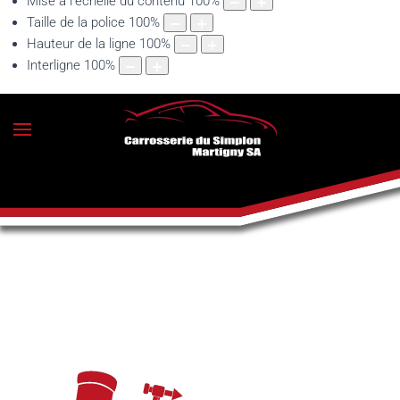
Mise à l'échelle du contenu
100
%
Taille de la police
100
%
Hauteur de la ligne
100
%
Interligne
100
%